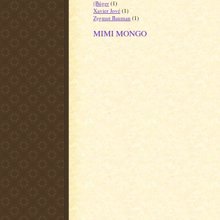
(Búger
(1)
Xavier Jové
(1)
Zygmut Bauman
(1)
MIMI MONGO