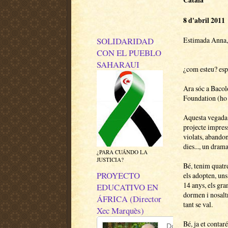
8 d'abril 2011
SOLIDARIDAD
Estimada Anna,
CON EL PUEBLO
SAHARAUI
¿com esteu? esp
Ara sóc a Bacol
Foundation (ho t
Aquesta vegada m
projecte impress
violats, abandon
dies..., un drama
¿PARA CUÁNDO LA
JUSTICIA?
Bé, tenim quatre
PROYECTO
els adopten, uns
14 anys, els gra
EDUCATIVO EN
dormen i nosaltr
ÁFRICA (Director
tant se val.
Xec Marquès)
Bé, ja et contar