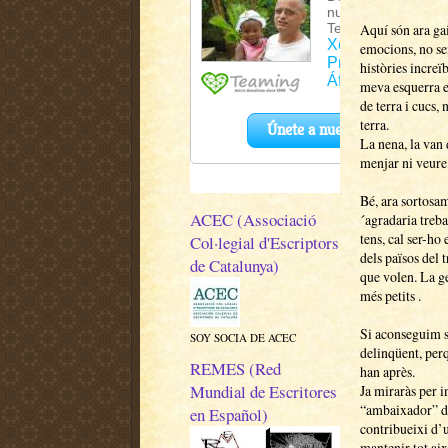
Aquí són ara gai
emocions, no se
històries increïb
meva esquerra e
de terra i cucs,
terra.
La nena, la van 
menjar ni veure,
Bé, ara sortosam
ACEC (Associació
´agradaria treba
tens, cal ser-ho
Col·legial d'Escriptors
dels països del t
de Catalunya)
que volen. La ge
més petits .
Si aconseguim s
SOY SOCIA DE ACEC
delinqüent, perq
REMES (Red
han après.
Mundial de Escritores
Ja miraràs per 
“ambaixador” de
en Español)
contribueixi d’
mantenir tot aix