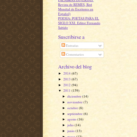
Revista de REMES, Red
Mundial de Escritores en
Español)
POESÍA: POETAS PARA EL
SIGLO XXI. Editor Fernando
Sabido
Suscribirse a
Entradas
Comentarios
Archivo del blog
2014
(67)
►
2013
(67)
►
2012
(94)
►
2011
(159)
▼
diciembre
(14)
►
noviembre
(7)
►
octubre
(8)
►
septiembre
(6)
►
agosto
(16)
►
julio
(14)
►
junio
(13)
►
mayo
(13)
►