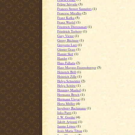
Felipe Sérvulo
(3)
Frances Stonor Saunders
(1)
Francesc Miralles
(2)
Franz Kafka
(5)
Franz Werfel
(1)
Friedrich Dürrenmatt
(1)
Friedrich Torberg
(1)
Gary Victor
(1)
Georg Büchner
(1)
Gregorio Luri
(1)
Günter Grass
(1)
Hamid Skif
(1)
Hamlet
(1)
Hans Fallada
(2)
Hans Magnus Enzensberger
(5)
Heinrich Böll
(1)
Heinrich Zille
(1)
Helga Schneider
(2)
Helga Schütz
(1)
Henning Mankel
(1)
Hermann Broch
(1)
Hermann Ungar
(1)
Herta Müller
(4)
Ingeborg Bachmann
(1)
Inka Parei
(1)
J. W. Goethe
(4)
Jakob Arjouni
(1)
Jaume López
(1)
Jesús Maria Tibau
(1)