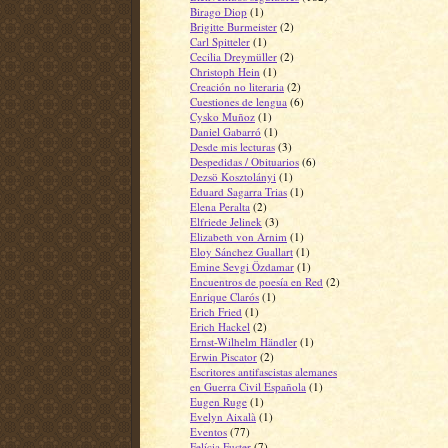
Birago Diop
(1)
Brigitte Burmeister
(2)
Carl Spitteler
(1)
Cecilia Dreymüller
(2)
Christoph Hein
(1)
Creación no literaria
(2)
Cuestiones de lengua
(6)
Cysko Muñoz
(1)
Daniel Gabarró
(1)
Desde mis lecturas
(3)
Despedidas / Obituarios
(6)
Dezsö Kosztolányi
(1)
Eduard Sagarra Trias
(1)
Elena Peralta
(2)
Elfriede Jelinek
(3)
Elizabeth von Arnim
(1)
Eloy Sánchez Guallart
(1)
Emine Sevgi Özdamar
(1)
Encuentros de poesía en Red
(2)
Enrique Clarós
(1)
Erich Fried
(1)
Erich Hackel
(2)
Ernst-Wilhelm Händler
(1)
Erwin Piscator
(2)
Escritores antifascistas alemanes
en Guerra Civil Española
(1)
Eugen Ruge
(1)
Evelyn Aixalà
(1)
Eventos
(77)
Felícia Fuster
(7)