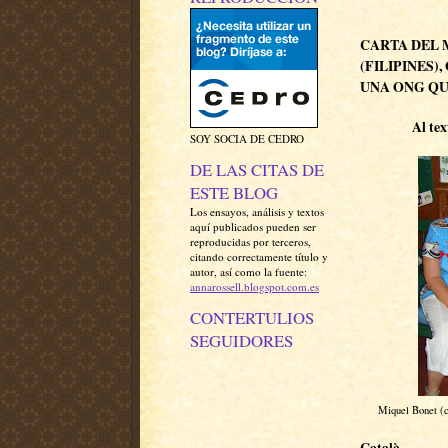
CARTA DEL 
(FILIPINES)
UNA ONG QU
Al tex
SOY SOCIA DE CEDRO
DE LAS CITAS DE
ESTE BLOG
Los ensayos, análisis y textos
aquí publicados pueden ser
reproducidas por terceros,
citando correctamente título y
autor, así como la fuente:
annarossell.blogspot.com.es
CONTERTULIOS
SEGUIDORES
Miquel Bonet (ce
Català