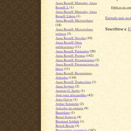
Anna Rossell: Manuales; Anna
Rossell: L
(1)
Publicar un com
Anna Rossell: Manuales; Anna
Rossell: Libros
(1)
Entrada más rec
Anna Rossell: Microrrelatos
(18)
Suscribirse a:
E
Anna Rossell: Microrrelatos
eróticos
(3)
Anna Rossell: Novelas
(10)
Anna Rossell: Otras
publicaciones
(11)
Anna Rossell: Poemarios
(20)
Anna Rossell: Poemas
(142)
Anna Rossell: Presentaciones
(2)
Anna Rossell: Presentaciones de
libros
(11)
Anna Rossell: Recensiones-
Artículos
(110)
Anna Rossell: Traduccions
(1)
Anna Seghers
(2)
Antonio G. Iturbe
(1)
Apto para africanófilos
(42)
Arno Geiger
(1)
Arthur Schnitzler
(2)
Artículos de opinión
(9)
Baudelaire
(1)
Bernd Springer
(4)
Bernhard Schlink
(1)
Bertolt Brecht
(3)
Bienvenidos seguidores
(182)