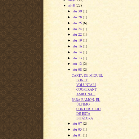
abril
(22)
▼
abr 30
(1)
►
abr 28
(1)
►
abr 25
(6)
►
abr 24
(1)
►
abr 22
(1)
►
abr 19
(1)
►
abr 16
(1)
►
abr 14
(1)
►
abr 13
(1)
►
abr 12
(2)
►
abr 08
(2)
▼
CARTA DE MIQUEL
BONET,
VOLUNTARI
COOPERANT
AMB UNA...
PARA RAMON, EL
ÚLTIMO
CONTERTULIO
DE ESTA
BITÁCORA
abr 07
(2)
►
abr 05
(1)
►
abr 01
(1)
►