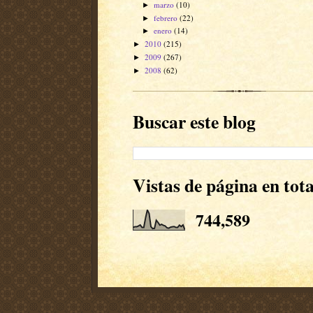
marzo
(10)
►
febrero
(22)
►
enero
(14)
►
2010
(215)
►
2009
(267)
►
2008
(62)
►
Buscar este blog
Vistas de página en tota
744,589