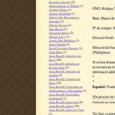
literatura colectiva
(2)
Abdourahman A. Waberi
(1)
ONG: Kalipay N
Adalbert Stifter
(1)
Aharon Appelfeld
(1)
Albert Calls: Recensiones-
Banc: Banco d
Artículos
(1)
Alberto Tugues
(1)
Nº de compte:
Àlex Rovira
(1)
Alexander Kluge
(2)
Alfonso Levy
(1)
Direcció Swi
Amelia Díaz Benlliure
(1)
Amos Tutuola
(1)
Direcció del ba
Ángel Cervantes Fuentes
(1)
(Phillipines)
Anita Heiss
(1)
Anna Rossell: Adquirir mis
libros
(29)
Si aviseu donant
anna Rossell: Artículos de
us enviarà un r
investigación
(5)
Anna Rossell: Artículos de
informació addi
opinión
(5)
*
Anna Rossell: Capítulos de
*
libros
(10)
Español
(Tradu
Anna Rossell: Currículum de
publicaciones y obra inédita
(1)
Anna Rossell: Currículum
(En proceso de 
profesional
(1)
Anna Rossell: Entrevistas
(8)
Publicado por
Unk
Anna Rossell: Libros
(20)
Anna Rossell: Libros de Viaje
No hay comen
(1)