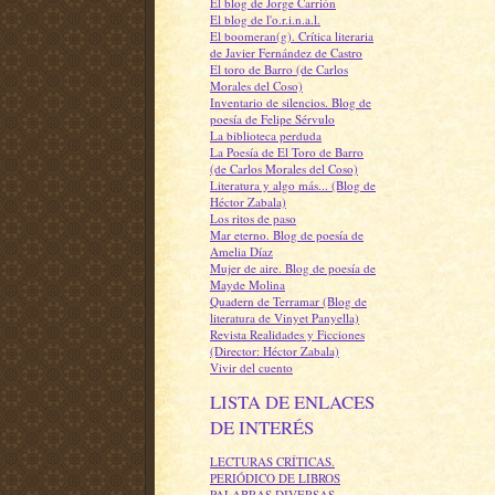
El blog de Jorge Carrión
El blog de l'o.r.i.n.a.l.
El boomeran(g). Crítica literaria
de Javier Fernández de Castro
El toro de Barro (de Carlos
Morales del Coso)
Inventario de silencios. Blog de
poesía de Felipe Sérvulo
La biblioteca perduda
La Poesía de El Toro de Barro
(de Carlos Morales del Coso)
Literatura y algo más... (Blog de
Héctor Zabala)
Los ritos de paso
Mar eterno. Blog de poesía de
Amelia Díaz
Mujer de aire. Blog de poesía de
Mayde Molina
Quadern de Terramar (Blog de
literatura de Vinyet Panyella)
Revista Realidades y Ficciones
(Director: Héctor Zabala)
Vivir del cuento
LISTA DE ENLACES
DE INTERÉS
LECTURAS CRÍTICAS.
PERIÓDICO DE LIBROS
PALABRAS DIVERSAS.