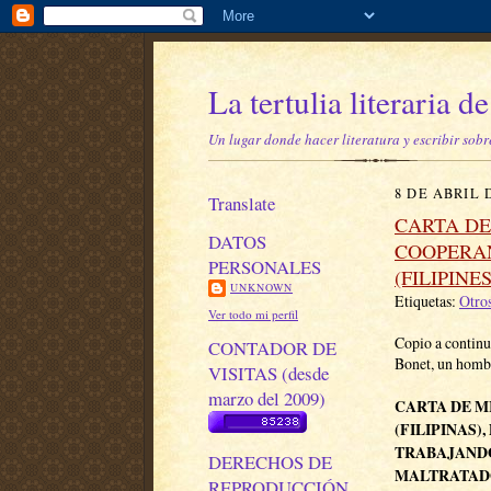
La tertulia literaria 
Un lugar donde hacer literatura y escribir sobr
8 DE ABRIL 
Translate
CARTA DE
DATOS
COOPERA
PERSONALES
(FILIPINES
UNKNOWN
Etiquetas:
Otros
Ver todo mi perfil
Copio a continu
CONTADOR DE
Bonet, un hombr
VISITAS (desde
marzo del 2009)
CARTA DE M
(FILIPINAS
TRABAJANDO
DERECHOS DE
MALTRATAD
REPRODUCCIÓN