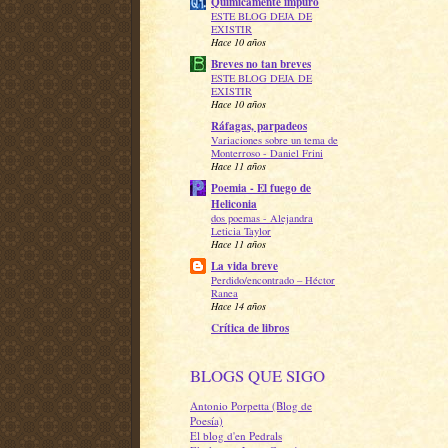
Químicamente impuro
ESTE BLOG DEJA DE
EXISTIR
Hace 10 años
Breves no tan breves
ESTE BLOG DEJA DE
EXISTIR
Hace 10 años
Ráfagas, parpadeos
Variaciones sobre un tema de
Monterroso - Daniel Frini
Hace 11 años
Poemia - El fuego de
Heliconia
dos poemas - Alejandra
Leticia Taylor
Hace 11 años
La vida breve
Perdido/encontrado – Héctor
Ranea
Hace 14 años
Crítica de libros
BLOGS QUE SIGO
Antonio Porpetta (Blog de
Poesía)
El blog d'en Pedrals