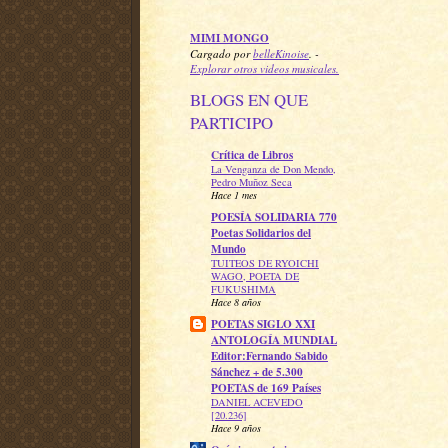
MIMI MONGO
Cargado por
belleKinoise
. -
Explorar otros videos musicales.
BLOGS EN QUE
PARTICIPO
Crítica de Libros
La Venganza de Don Mendo,
Pedro Muñoz Seca
Hace 1 mes
POESÍA SOLIDARIA 770
Poetas Solidarios del
Mundo
TUITEOS DE RYOICHI
WAGO, POETA DE
FUKUSHIMA
Hace 8 años
POETAS SIGLO XXI
ANTOLOGÍA MUNDIAL
Editor:Fernando Sabido
Sánchez + de 5.300
POETAS de 169 Países
DANIEL ACEVEDO
[20.236]
Hace 9 años