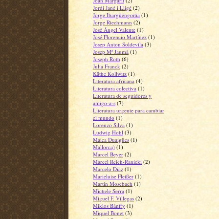
Joan Margarit
(2)
Jordi Jané i Lligé
(2)
Jorge Ibargüengoitia
(1)
Jorge Riechmann
(2)
José Ángel Valente
(1)
José Florencio Martínez
(1)
Josep Anton Soldevila
(3)
Josep Mª Jaumà
(1)
Joseph Roth
(6)
Julia Franck
(2)
Käthe Kollwitz
(1)
Literatura africana
(4)
Literatura colectiva
(1)
Literatura de seguidores y
amigo-a-s
(7)
Literatura urgente para cambiar
el mundo
(1)
Lorenzo Silva
(1)
Ludwig Hohl
(3)
Maica Duaigües
(1)
Mallorca)
(1)
Marcel Beyer
(2)
Marcel Reich-Ranicki
(2)
Marcelo Díaz
(1)
Marieluise Fleißer
(1)
Martin Mosebach
(1)
Michele Serra
(1)
Miguel F. Villegas
(2)
Miklos Bánffy
(1)
Miquel Bonet
(3)