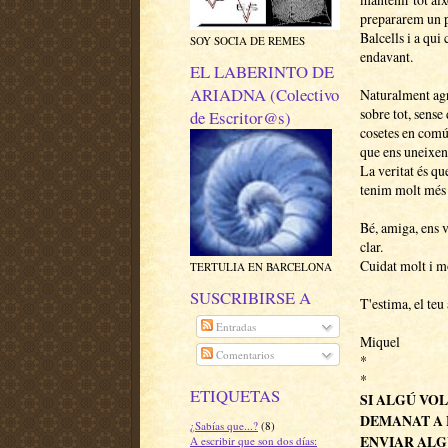
prepararem un p
Balcells i a qui
SOY SOCIA DE REMES
endavant.
EL LABERINTO DE
ARIADNA (Colectivo
Naturalment agra
sobre tot, sense
de Escritor@s)
cosetes en comú
que ens uneixen
La veritat és que
tenim molt més 
Bé, amiga, ens 
clar.
Cuidat molt i mo
TERTULIA EN BARCELONA
SUSCRIBIRSE A
T'estima, el teu
Entradas
Miquel
Comentarios
*
*
ETIQUETAS
SI ALGÚ VOL
DEMANAT A 
¿Sabías que...?
(8)
ENVIAR ALG
A escribir que son dos días: