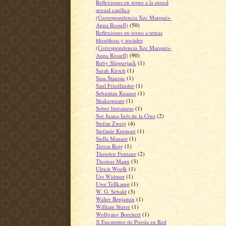
Reflexiones en torno a la moral
sexual católica
(Correspondencia Xec Marquès-
Anna Rossell)
(50)
Reflexiones en torno a temas
filosóficos y sociales
(Correspondencia Xec Marquès-
Anna Rossell)
(90)
Ruby Slipperjack
(1)
Sarah Kirsch
(1)
Sasa Stanisic
(1)
Saul Friedländer
(1)
Sebastian Knauer
(1)
Shakespeare
(1)
Sobre literaturas
(1)
Sor Juana-Inés de la Cruz
(2)
Stefan Zweig
(4)
Stefanie Kremser
(1)
Stella Manaut
(1)
Teresa Roig
(1)
Theodor Fontane
(2)
Thomas Mann
(3)
Ulrich Woelk
(1)
Urs Widmer
(1)
Uwe Tellkamp
(1)
W. G. Sebald
(3)
Walter Benjamin
(1)
William Shirer
(1)
Wolfgang Borchert
(1)
X Encuentro de Poesía en Red