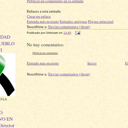
Publicar un comentario en la entrada
Enlaces a esta entrada
Crear un enlace
Entrada más reciente
Entradas antiguas
Página principal
Suscribirse a:
Enviar comentarios (Atom)
Publicado por
Unknown
en
13:45
IDAD
PUEBLO
No hay comentarios:
I
Publicar un comentario
Entrada más reciente
Inicio
E
Suscribirse a:
Enviar comentarios (Atom)
O LA
O
VO EN
irector