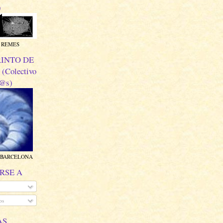
)
E REMES
RINTO DE
Colectivo
r@s)
 BARCELONA
RSE A
os
AS