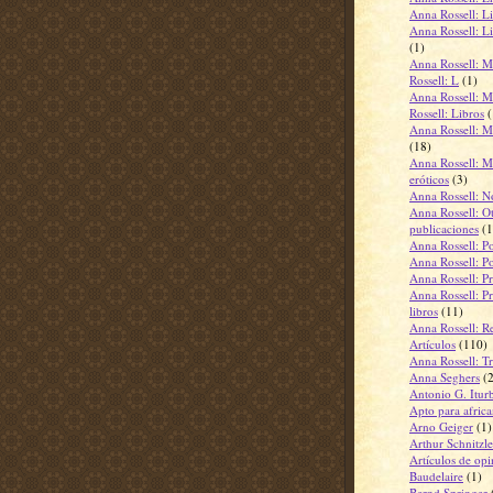
Anna Rossell: L
Anna Rossell: Li
(1)
Anna Rossell: M
Rossell: L
(1)
Anna Rossell: M
Rossell: Libros
(
Anna Rossell: Mi
(18)
Anna Rossell: Mi
eróticos
(3)
Anna Rossell: N
Anna Rossell: Ot
publicaciones
(1
Anna Rossell: P
Anna Rossell: P
Anna Rossell: Pr
Anna Rossell: Pr
libros
(11)
Anna Rossell: R
Artículos
(110)
Anna Rossell: T
Anna Seghers
(
Antonio G. Itur
Apto para africa
Arno Geiger
(1)
Arthur Schnitzle
Artículos de opi
Baudelaire
(1)
Bernd Springer