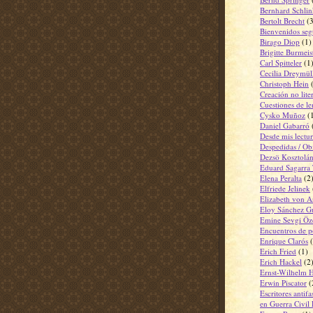
Bernhard Schlin
Bertolt Brecht
(
Bienvenidos seg
Birago Diop
(1)
Brigitte Burmeis
Carl Spitteler
(1
Cecilia Dreymül
Christoph Hein
Creación no lite
Cuestiones de l
Cysko Muñoz
(
Daniel Gabarró
Desde mis lectur
Despedidas / Obi
Dezsö Kosztolán
Eduard Sagarra 
Elena Peralta
(2
Elfriede Jelinek
Elizabeth von 
Eloy Sánchez Gu
Emine Sevgi Ö
Encuentros de p
Enrique Clarós
Erich Fried
(1)
Erich Hackel
(2
Ernst-Wilhelm 
Erwin Piscator
(
Escritores antifa
en Guerra Civil