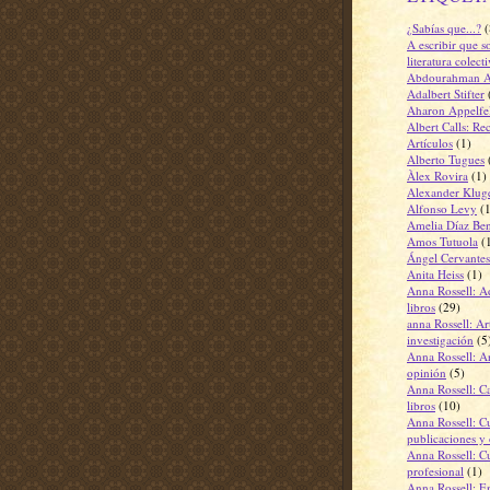
¿Sabías que...?
(
A escribir que s
literatura colect
Abdourahman A
Adalbert Stifter
Aharon Appelfe
Albert Calls: Re
Artículos
(1)
Alberto Tugues
Àlex Rovira
(1)
Alexander Klug
Alfonso Levy
(
Amelia Díaz Ben
Amos Tutuola
(
Ángel Cervantes
Anita Heiss
(1)
Anna Rossell: A
libros
(29)
anna Rossell: Ar
investigación
(5
Anna Rossell: Ar
opinión
(5)
Anna Rossell: Ca
libros
(10)
Anna Rossell: C
publicaciones y 
Anna Rossell: C
profesional
(1)
Anna Rossell: En