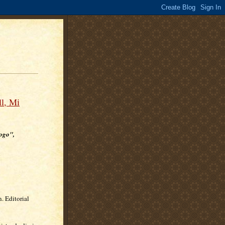
ll, Mi
Togo",
n. Editorial