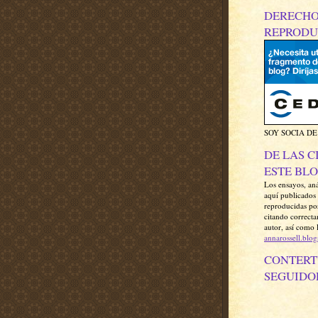
DERECHO
REPRODU
SOY SOCIA DE
DE LAS C
ESTE BL
Los ensayos, anál
aquí publicados
reproducidas por
citando correcta
autor, así como 
annarossell.blo
CONTERT
SEGUIDO