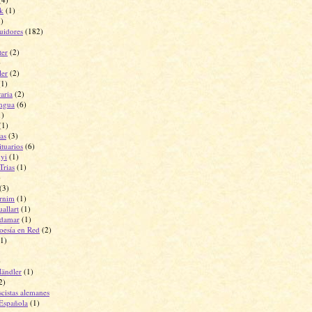
k
(1)
3)
uidores
(182)
ter
(2)
)
ler
(2)
(1)
raria
(2)
engua
(6)
1)
(1)
as
(3)
tuarios
(6)
yi
(1)
Trias
(1)
)
(3)
Arnim
(1)
allart
(1)
zdamar
(1)
oesía en Red
(2)
(1)
)
Händler
(1)
2)
scistas alemanes
 Española
(1)