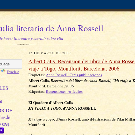
tulia literaria de Anna Rossell
 hacer literatura y escribir sobre ella
13 DE MARZO DE 2009
Albert Calls, Recensión del libro de Anna Rosse
viaje a Togo, Montflorit, Barcelona, 2006
Translate
Etiquetas:
Anna Rossell: Otras publicaciones
Albert Calls,
Recensión del libro de Anna Rossell, "Mi viaje a 
Montflorit, Barcelona, 2006
LES
Etiquetas:
Recensiones-Artículos
N
il
El Quadern d'Albert Calls
, d'ANNA ROSSELL
MI VIAJE A TOGO
R DE
desde
Mi viaje a Togo
, d'Anna Rossell, amb il·lustracions de Pilar Millá
2009)
Montflorit