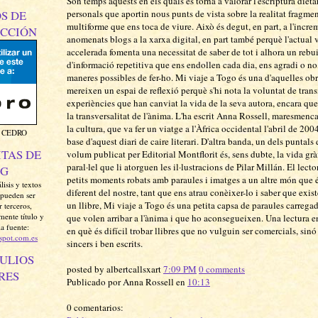
Són temps aquests en els quals es torna a valorar l'escriptura dietar
S DE
personals que aportin nous punts de vista sobre la realitat fragmen
multiforme que ens toca de viure. Això és degut, en part, a l'incre
CCIÓN
anomenats blogs a la xarxa digital, en part també perquè l'actual 
accelerada fomenta una necessitat de saber de tot i alhora un rebu
d'informació repetitiva que ens endollen cada dia, ens agradi o no
maneres possibles de fer-ho. Mi viaje a Togo és una d'aquelles obr
mereixen un espai de reflexió perquè s'hi nota la voluntat de tran
experiències que han canviat la vida de la seva autora, encara que
la transversalitat de l'ànima. L'ha escrit Anna Rossell, maresmenc
la cultura, que va fer un viatge a l'Àfrica occidental l'abril de 2004
 CEDRO
base d'aquest diari de caire literari. D'altra banda, un dels puntals
ITAS DE
volum publicat per Editorial Montflorit és, sens dubte, la vida grà
paral·lel que li atorguen les il·lustracions de Pilar Millán. El lecto
OG
petits moments robats amb paraules i imatges a un altre món que 
isis y textos
diferent del nostre, tant que ens atrau conèixer-lo i saber que exi
 pueden ser
un llibre, Mi viaje a Togo és una petita capsa de paraules carregad
 terceros,
mente título y
que volen arribar a l'ànima i que ho aconsegueixen. Una lectura 
la fuente:
en què és difícil trobar llibres que no vulguin ser comercials, sin
gspot.com.es
sincers i ben escrits.
ULIOS
posted by albertcallsxart
7:09 PM
0 comments
RES
Publicado por Anna Rossell en
10:13
0 comentarios: