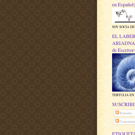
en Español
SOY SOCIA D
EL LABE
ARIADNA (
de Escrito
TERTULIA EN
SUSCRIBI
Entradas
Comentari
ETIQUET