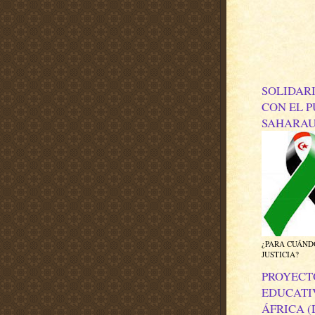
SOLIDAR
CON EL 
SAHARAU
¿PARA CUÁND
JUSTICIA?
PROYECT
EDUCATI
ÁFRICA (D