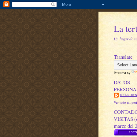
La ter
Un lugar donde
Translate
Powered by
DATOS
PERSONA
UNKNOW
Ver todo mi perf
CONTADO
VISITAS (
marzo del 