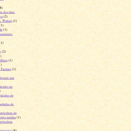
8)
on dos días:
iva
(2)
. Waberi
(1)
(1)
ld
(1)
censiones-
(1)
e
(2)
1)
lliure
(1)
1)
 Fuentes
(1)
dquirir mis
tículos de
)
tículos de
pítulos de
urrículum de
obra inédita
(1)
urrículum
trevistas
(8)