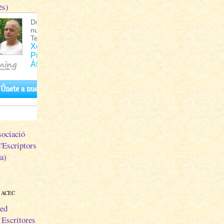
ès)
ociació
d'Escriptors
a)
 ACEC
ed
 Escritores