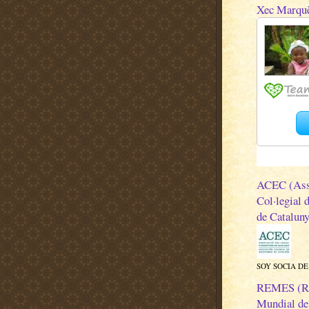
Xec Marqu
ACEC (Ass
Col·legial 
de Cataluny
SOY SOCIA DE
REMES (R
Mundial de