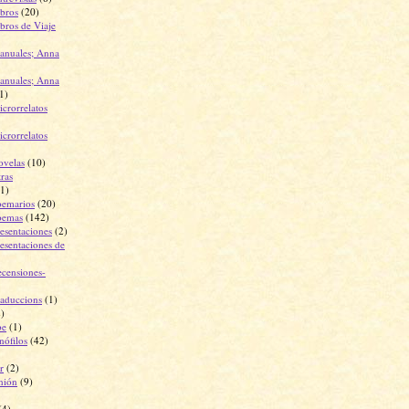
ibros
(20)
bros de Viaje
anuales; Anna
anuales; Anna
1)
crorrelatos
crorrelatos
ovelas
(10)
ras
1)
oemarios
(20)
oemas
(142)
esentaciones
(2)
esentaciones de
ecensiones-
raduccions
(1)
2)
be
(1)
nófilos
(42)
r
(2)
nión
(9)
(4)