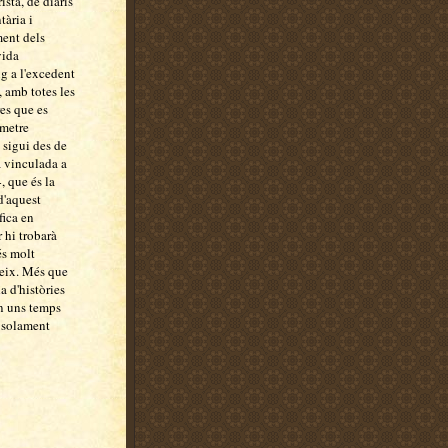
ista, de diaris
tària i
ment dels
vida
ig a l'excedent
, amb totes les
es que es
smetre
 sigui des de
a vinculada a
, que és la
 d'aquest
fica en
r hi trobarà
és molt
steix. Més que
a d'històries
en uns temps
ó solament